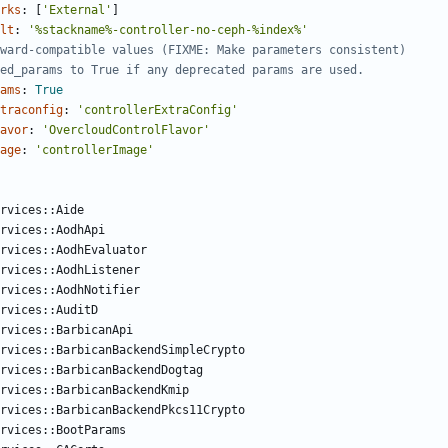
rks
:
[
'External'
]
lt
:
'%stackname%-controller-no-ceph-%index%'
ward-compatible values (FIXME: Make parameters consistent)
ed_params to True if any deprecated params are used.
ams
:
True
traconfig
:
'controllerExtraConfig'
avor
:
'OvercloudControlFlavor'
age
:
'controllerImage'
rvices::Aide
rvices::AodhApi
rvices::AodhEvaluator
rvices::AodhListener
rvices::AodhNotifier
rvices::AuditD
rvices::BarbicanApi
rvices::BarbicanBackendSimpleCrypto
ervices::BarbicanBackendDogtag
rvices::BarbicanBackendKmip
rvices::BarbicanBackendPkcs11Crypto
rvices::BootParams