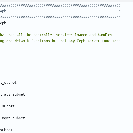
###########################################################
Ceph                                                      #
###########################################################
eph
saging and Network functions but not any Ceph server functions.
l_subnet
l_api_subnet
_subnet
_mgmt_subnet
subnet