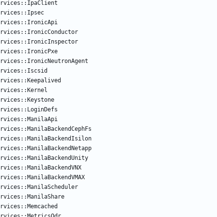
rvices::IpaClient
rvices::Ipsec
rvices::IronicApi
rvices::IronicConductor
rvices::IronicInspector
rvices::IronicPxe
rvices::IronicNeutronAgent
rvices::Iscsid
rvices::Keepalived
rvices::Kernel
rvices::Keystone
rvices::LoginDefs
rvices::ManilaApi
rvices::ManilaBackendCephFs
rvices::ManilaBackendIsilon
rvices::ManilaBackendNetapp
rvices::ManilaBackendUnity
rvices::ManilaBackendVNX
rvices::ManilaBackendVMAX
rvices::ManilaScheduler
rvices::ManilaShare
rvices::Memcached
rvices::MetricsQdr