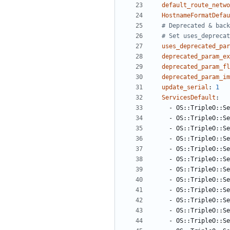
default_route_netwo
HostnameFormatDefau
# Deprecated & back
# Set uses_deprecat
uses_deprecated_par
deprecated_param_ex
deprecated_param_fl
deprecated_param_im
update_serial
:
1
ServicesDefault
:
- 
OS::TripleO::Se
- 
OS::TripleO::Se
- 
OS::TripleO::Se
- 
OS::TripleO::Se
- 
OS::TripleO::Se
- 
OS::TripleO::Se
- 
OS::TripleO::Se
- 
OS::TripleO::Se
- 
OS::TripleO::S
- 
OS::TripleO::Se
- 
OS::TripleO::Se
- 
OS::TripleO::Se