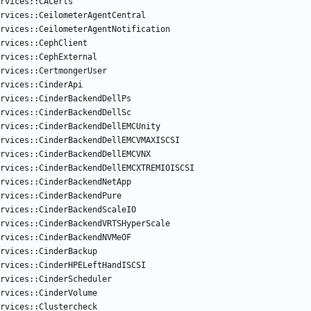
rvices::CACerts
rvices::CeilometerAgentCentral
rvices::CeilometerAgentNotification
rvices::CephClient
rvices::CephExternal
rvices::CertmongerUser
rvices::CinderApi
rvices::CinderBackendDellPs
rvices::CinderBackendDellSc
rvices::CinderBackendDellEMCUnity
ervices::CinderBackendDellEMCVMAXISCSI
rvices::CinderBackendDellEMCVNX
ervices::CinderBackendDellEMCXTREMIOISCSI
rvices::CinderBackendNetApp
rvices::CinderBackendPure
rvices::CinderBackendScaleIO
rvices::CinderBackendVRTSHyperScale
rvices::CinderBackendNVMeOF
rvices::CinderBackup
rvices::CinderHPELeftHandISCSI
rvices::CinderScheduler
rvices::CinderVolume
rvices::Clustercheck