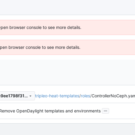
Open browser console to see more details.
 Open browser console to see more details.
tripleo-heat-templates
/
roles
/
ControllerNoCeph.ya
3bdf0c980f046a61b652bcfc9ee1798f31abe577
...
Remove OpenDaylight templates and environments