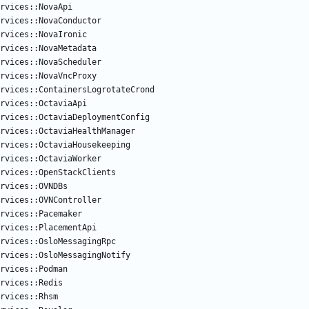
rvices::NovaApi
rvices::NovaConductor
rvices::NovaIronic
rvices::NovaMetadata
rvices::NovaScheduler
rvices::NovaVncProxy
rvices::ContainersLogrotateCrond
rvices::OctaviaApi
rvices::OctaviaDeploymentConfig
rvices::OctaviaHealthManager
rvices::OctaviaHousekeeping
rvices::OctaviaWorker
rvices::OpenStackClients
rvices::OVNDBs
rvices::OVNController
rvices::Pacemaker
rvices::PlacementApi
rvices::OsloMessagingRpc
rvices::OsloMessagingNotify
rvices::Podman
rvices::Redis
rvices::Rhsm