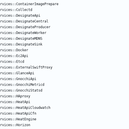
ervices::ContainerImagePrepare
rvices::Collectd
rvices::DesignateApi
rvices::DesignateCentral
rvices::DesignateProducer
rvices::DesignateWorker
rvices::DesignateMDNS
rvices::DesignateSink
rvices::Docker
rvices::Ec2Api
rvices::Etcd
rvices::ExternalSwiftProxy
rvices::GlanceApi
rvices::GnocchiApi
rvices::GnocchiMetricd
rvices::GnocchiStatsd
rvices::HAproxy
rvices::HeatApi
rvices::HeatApiCloudwatch
rvices::HeatApiCfn
rvices::HeatEngine
rvices::Horizon