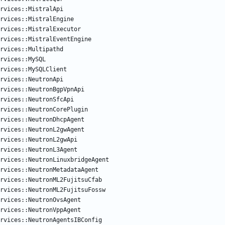
rvices::MistralApi
rvices::MistralEngine
rvices::MistralExecutor
rvices::MistralEventEngine
rvices::Multipathd
rvices::MySQL
rvices::MySQLClient
rvices::NeutronApi
rvices::NeutronBgpVpnApi
rvices::NeutronSfcApi
rvices::NeutronCorePlugin
rvices::NeutronDhcpAgent
rvices::NeutronL2gwAgent
rvices::NeutronL2gwApi
rvices::NeutronL3Agent
rvices::NeutronLinuxbridgeAgent
rvices::NeutronMetadataAgent
ervices::NeutronML2FujitsuCfab
rvices::NeutronML2FujitsuFossw
rvices::NeutronOvsAgent
rvices::NeutronVppAgent
ervices::NeutronAgentsIBConfig