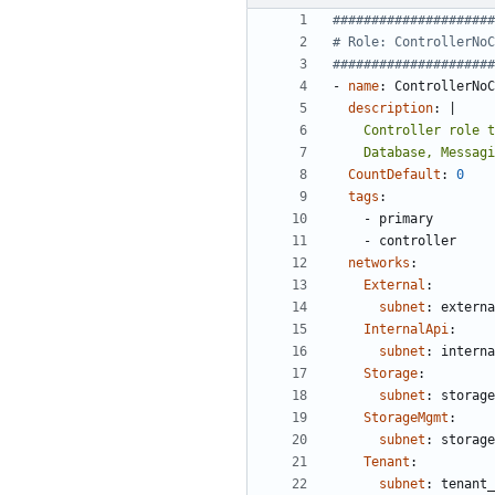
####################
# Role: ControllerNo
####################
- 
name
:
ControllerNoC
description
:
|
    Database, Mes
CountDefault
:
0
tags
:
- 
primary
- 
controller
networks
:
External
:
subnet
:
externa
InternalApi
:
subnet
:
interna
Storage
:
subnet
:
storage
StorageMgmt
:
subnet
:
storage
Tenant
:
subnet
:
tenant_